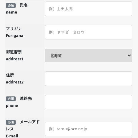
氏名
必須
name
フリガナ
Furigana
都道府県
address1
住所
address2
連絡先
必須
phone
メールアド
必須
レス
E-mail