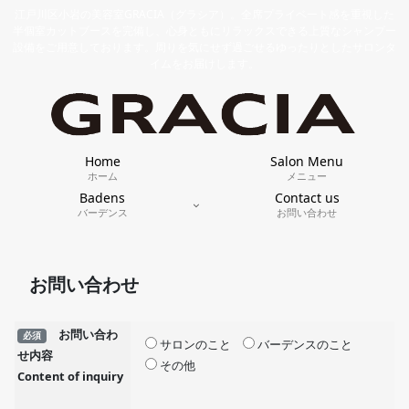
江戸川区小岩の美容室GRACIA（グラシア）。全席プライベート感を重視した
半個室カットブースを完備し、心身ともにリラックスできる上質なシャンプー
設備をご用意しております。周りを気にせず過ごせるゆったりとしたサロンタ
イムをお届けします。
Home
Salon Menu
ホーム
メニュー
Badens
Contact us
バーデンス
お問い合わせ
お問い合わせ
お問い合わ
必須
サロンのこと
バーデンスのこと
せ内容
その他
Content of inquiry